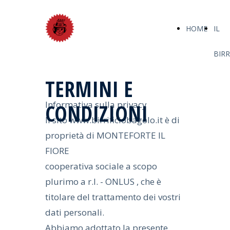
HOME
IL
BIRR
TERMINI E
Informativa sulla privacy
CONDIZIONI
Il sito www.birrificiobagolo.it è di
proprietà di MONTEFORTE IL
FIORE
cooperativa sociale a scopo
plurimo a r.l. - ONLUS , che è
titolare del trattamento dei vostri
dati personali.
Abbiamo adottato la presente